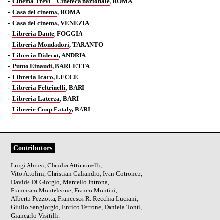
Cinema Trevi – Cineteca nazionale
, ROMA
Casa del cinema
, ROMA
Casa del cinema
, VENEZIA
Libreria Dante
, FOGGIA
Libreria Mondadori
, TARANTO
Libreria Diderot
, ANDRIA
Punto Einaudi
, BARLETTA
Libreria Icaro
, LECCE
Libreria Feltrinelli
, BARI
Libreria Laterza
, BARI
Librerie Coop Eataly
, BARI
Contributors
Luigi Abiusi, Claudia Attimonelli,
Vito Attolini, Christian Caliandro, Ivan Cotroneo,
Davide Di Giorgio, Marcello Introna,
Francesco Monteleone, Franco Montini,
Alberto Pezzotta, Francesca R. Recchia Luciani,
Giulio Sangiorgio, Enrico Terrone, Daniela Tonti,
Giancarlo Visitilli.