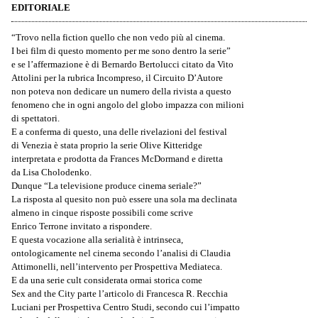
EDITORIALE
“Trovo nella fiction quello che non vedo più al cinema.
I bei film di questo momento per me sono dentro la serie”
e se l’affermazione è di Bernardo Bertolucci citato da Vito
Attolini per la rubrica Incompreso, il Circuito D’Autore
non poteva non dedicare un numero della rivista a questo
fenomeno che in ogni angolo del globo impazza con milioni
di spettatori.
E a conferma di questo, una delle rivelazioni del festival
di Venezia è stata proprio la serie Olive Kitteridge
interpretata e prodotta da Frances McDormand e diretta
da Lisa Cholodenko.
Dunque “La televisione produce cinema seriale?”
La risposta al quesito non può essere una sola ma declinata
almeno in cinque risposte possibili come scrive
Enrico Terrone invitato a rispondere.
E questa vocazione alla serialità è intrinseca,
ontologicamente nel cinema secondo l’analisi di Claudia
Attimonelli, nell’intervento per Prospettiva Mediateca.
E da una serie cult considerata ormai storica come
Sex and the City parte l’articolo di Francesca R. Recchia
Luciani per Prospettiva Centro Studi, secondo cui l’impatto