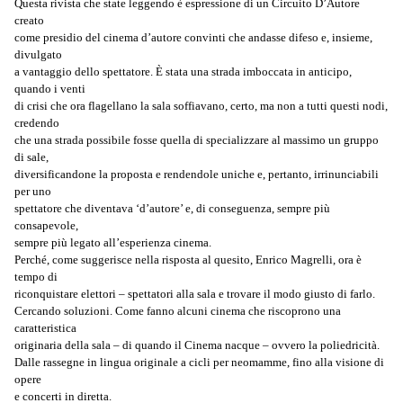
Questa rivista che state leggendo è espressione di un Circuito D’Autore
creato
come presidio del cinema d’autore convinti che andasse difeso e, insieme,
divulgato
a vantaggio dello spettatore. È stata una strada imboccata in anticipo,
quando i venti
di crisi che ora flagellano la sala soffiavano, certo, ma non a tutti questi nodi,
credendo
che una strada possibile fosse quella di specializzare al massimo un gruppo
di sale,
diversificandone la proposta e rendendole uniche e, pertanto, irrinunciabili
per uno
spettatore che diventava ‘d’autore’ e, di conseguenza, sempre più
consapevole,
sempre più legato all’esperienza cinema.
Perché, come suggerisce nella risposta al quesito, Enrico Magrelli, ora è
tempo di
riconquistare elettori – spettatori alla sala e trovare il modo giusto di farlo.
Cercando soluzioni. Come fanno alcuni cinema che riscoprono una
caratteristica
originaria della sala – di quando il Cinema nacque – ovvero la poliedricità.
Dalle rassegne in lingua originale a cicli per neomamme, fino alla visione di
opere
e concerti in diretta.