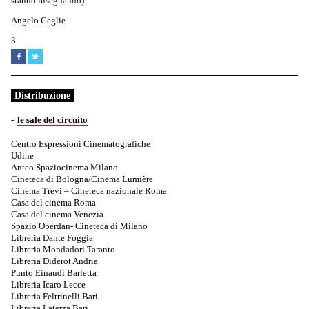
stanno insegnando).
Angelo Ceglie
3
Distribuzione
le sale del circuito
Centro Espressioni Cinematografiche
Udine
Anteo Spaziocinema Milano
Cineteca di Bologna/Cinema Lumière
Cinema Trevi – Cineteca nazionale Roma
Casa del cinema Roma
Casa del cinema Venezia
Spazio Oberdan- Cineteca di Milano
Libreria Dante Foggia
Libreria Mondadori Taranto
Libreria Diderot Andria
Punto Einaudi Barletta
Libreria Icaro Lecce
Libreria Feltrinelli Bari
Libreria Laterza Bari