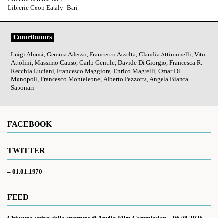
Librerie Coop Eataly -Bari
Contributors
Luigi Abiusi, Gemma Adesso, Francesco Asselta, Claudia Attimonelli, Vito
Attolini, Massimo Causo, Carlo Gentile, Davide Di Giorgio, Francesca R.
Recchia Luciani, Francesco Maggiore, Enrico Magrelli, Omar Di
Monopoli, Francesco Monteleone, Alberto Pezzotta, Angela Bianca
Saponari
FACEBOOK
TWITTER
– 01.01.1970
FEED
Chiusura estiva delle strutture di Apulia Film Commission – 06.08.2026