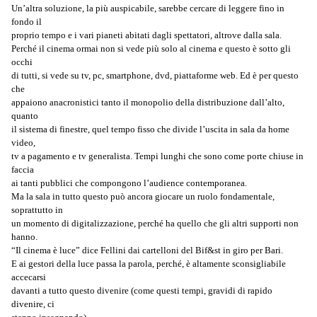
Un’altra soluzione, la più auspicabile, sarebbe cercare di leggere fino in
fondo il
proprio tempo e i vari pianeti abitati dagli spettatori, altrove dalla sala.
Perché il cinema ormai non si vede più solo al cinema e questo è sotto gli
occhi
di tutti, si vede su tv, pc, smartphone, dvd, piattaforme web. Ed è per questo
che
appaiono anacronistici tanto il monopolio della distribuzione dall’alto,
quanto
il sistema di finestre, quel tempo fisso che divide l’uscita in sala da home
video,
tv a pagamento e tv generalista. Tempi lunghi che sono come porte chiuse in
faccia
ai tanti pubblici che compongono l’audience contemporanea.
Ma la sala in tutto questo può ancora giocare un ruolo fondamentale,
soprattutto in
un momento di digitalizzazione, perché ha quello che gli altri supporti non
hanno.
“Il cinema è luce” dice Fellini dai cartelloni del Bif&st in giro per Bari.
E ai gestori della luce passa la parola, perché, è altamente sconsigliabile
accecarsi
davanti a tutto questo divenire (come questi tempi, gravidi di rapido
divenire, ci