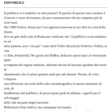
EDITORIALE
Il pubblico si è trasferito su altri pianeti? Il quesito di questo terzo numero è
d’autore e viene da lontano, da una constatazione che ha compiuto più di
trent’anni.
Nel 1980 Fellini, deluso per l’accoglienza riservata al suo film La città delle
donne,
fece un giro delle sale di Roma per verificare che “il pubblico si era trasferito
su un
altro pianeta, non c’era più” come riferì Tullio Kezich (in Federico. Fellini, la
vita
e i film, Feltrinelli). Nei giorni del Bif&st, dedicato quest’anno al ventennale
della
scomparsa del regista riminese, abbiamo deciso di lasciarci guidare dal senso
di
smarrimento che lo prese quando andò per sale deserte. Perché, di certo,
s’impone
una riflessione sul ruolo della sala cinematografica in questo momento di
crisi, di
disaffezione del pubblico, di preoccupati gridi di allarme e appelli per il
salvataggio
delle sale da parte degli esercenti.
Riflessione forse tardiva, ma comunque necessaria.