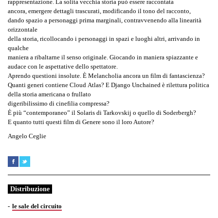
rappresentazione. La solita vecchia storia può essere raccontata
ancora, emergere dettagli trascurati, modificando il tono del racconto,
dando spazio a personaggi prima marginali, contravvenendo alla linearità
orizzontale
della storia, ricollocando i personaggi in spazi e luoghi altri, arrivando in
qualche
maniera a ribaltarne il senso originale. Giocando in maniera spiazzante e
audace con le aspettative dello spettatore.
Aprendo questioni insolute. È Melancholia ancora un film di fantascienza?
Quanti generi contiene Cloud Atlas? E Django Unchained è rilettura politica
della storia americana o frullato
digeribilissimo di cinefilia compressa?
È più “contemporaneo” il Solaris di Tarkovskij o quello di Soderbergh?
E quanto tutti questi film di Genere sono il loro Autore?
Angelo Ceglie
Distribuzione
le sale del circuito