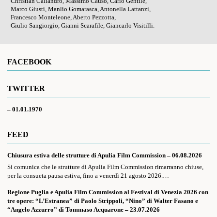
Christian Caliandro, Massimo Causo, Carlo Gentile,
Marco Giusti, Manlio Gomarasca, Antonella Lattanzi,
Francesco Monteleone, Aberto Pezzotta,
Giulio Sangiorgio, Gianni Scarafile, Giancarlo Visitilli.
FACEBOOK
TWITTER
– 01.01.1970
FEED
Chiusura estiva delle strutture di Apulia Film Commission – 06.08.2026
Si comunica che le strutture di Apulia Film Commission rimarranno chiuse,
per la consueta pausa estiva, fino a venerdì 21 agosto 2026.…
Regione Puglia e Apulia Film Commission al Festival di Venezia 2026 con
tre opere: “L’Estranea” di Paolo Strippoli, “Nino” di Walter Fasano e
“Angelo Azzurro” di Tommaso Acquarone – 23.07.2026