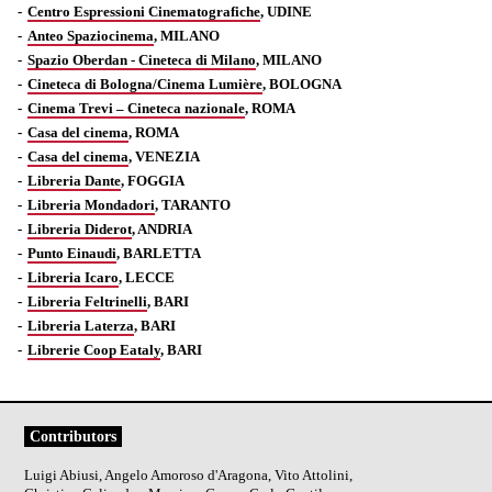
Centro Espressioni Cinematografiche
, UDINE
Anteo Spaziocinema
, MILANO
Spazio Oberdan - Cineteca di Milano
, MILANO
Cineteca di Bologna/Cinema Lumière
, BOLOGNA
Cinema Trevi – Cineteca nazionale
, ROMA
Casa del cinema
, ROMA
Casa del cinema
, VENEZIA
Libreria Dante
, FOGGIA
Libreria Mondadori
, TARANTO
Libreria Diderot
, ANDRIA
Punto Einaudi
, BARLETTA
Libreria Icaro
, LECCE
Libreria Feltrinelli
, BARI
Libreria Laterza
, BARI
Librerie Coop Eataly
, BARI
Contributors
Luigi Abiusi, Angelo Amoroso d'Aragona, Vito Attolini,