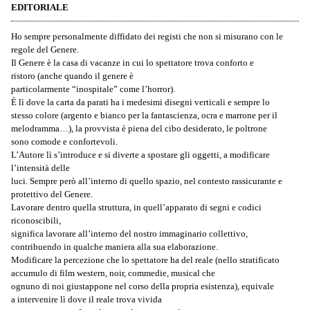
EDITORIALE
Ho sempre personalmente diffidato dei registi che non si misurano con le
regole del Genere.
Il Genere è la casa di vacanze in cui lo spettatore trova conforto e
ristoro (anche quando il genere è
particolarmente “inospitale” come l’horror).
È lì dove la carta da parati ha i medesimi disegni verticali e sempre lo
stesso colore (argento e bianco per la fantascienza, ocra e marrone per il
melodramma…), la provvista è piena del cibo desiderato, le poltrone
sono comode e confortevoli.
L’Autore lì s’introduce e si diverte a spostare gli oggetti, a modificare
l’intensità delle
luci. Sempre però all’interno di quello spazio, nel contesto rassicurante e
protettivo del Genere.
Lavorare dentro quella struttura, in quell’apparato di segni e codici
riconoscibili,
significa lavorare all’interno del nostro immaginario collettivo,
contribuendo in qualche maniera alla sua elaborazione.
Modificare la percezione che lo spettatore ha del reale (nello stratificato
accumulo di film western, noir, commedie, musical che
ognuno di noi giustappone nel corso della propria esistenza), equivale
a intervenire lì dove il reale trova vivida