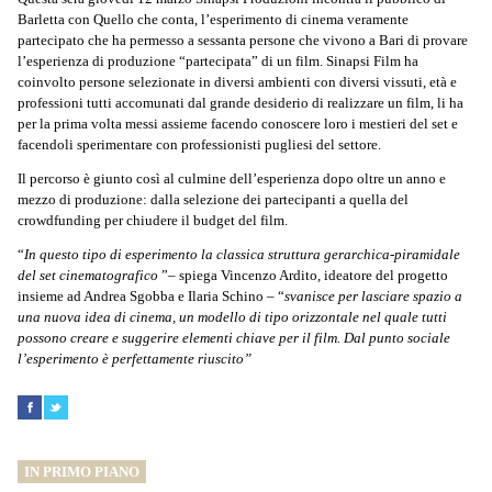
Barletta con Quello che conta, l’esperimento di cinema veramente
partecipato che ha permesso a sessanta persone che vivono a Bari di provare
l’esperienza di produzione “partecipata” di un film. Sinapsi Film ha
coinvolto persone selezionate in diversi ambienti con diversi vissuti, età e
professioni tutti accomunati dal grande desiderio di realizzare un film, li ha
per la prima volta messi assieme facendo conoscere loro i mestieri del set e
facendoli sperimentare con professionisti pugliesi del settore.
Il percorso è giunto così al culmine dell’esperienza dopo oltre un anno e
mezzo di produzione: dalla selezione dei partecipanti a quella del
crowdfunding per chiudere il budget del film.
“
In questo tipo di esperimento la classica struttura gerarchica-piramidale
del set cinematografico
”– spiega Vincenzo Ardito, ideatore del progetto
insieme ad Andrea Sgobba e Ilaria Schino – “
svanisce per lasciare spazio a
una nuova idea di cinema, un modello di tipo orizzontale nel quale tutti
possono creare e suggerire elementi chiave per il film. Dal punto sociale
l’esperimento è perfettamente riuscito”
IN PRIMO PIANO