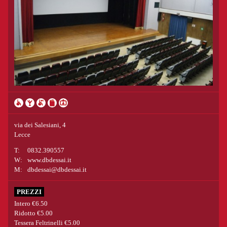
via dei Salesiani, 4
Lecce
T:
0832.390557
W:
www.dbdessai.it
M:
dbdessai@dbdessai.it
PREZZI
Intero €6.50
Ridotto €5.00
Tessera Feltrinelli €5.00