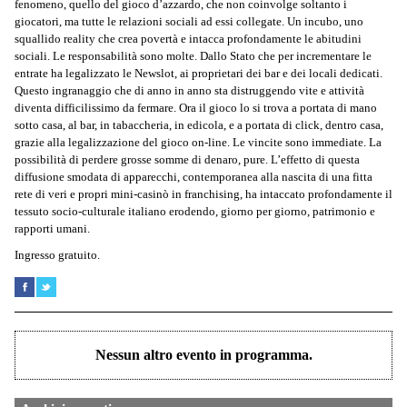
fenomeno, quello del gioco d’azzardo, che non coinvolge soltanto i
giocatori, ma tutte le relazioni sociali ad essi collegate. Un incubo, uno
squallido reality che crea povertà e intacca profondamente le abitudini
sociali. Le responsabilità sono molte. Dallo Stato che per incrementare le
entrate ha legalizzato le Newslot, ai proprietari dei bar e dei locali dedicati.
Questo ingranaggio che di anno in anno sta distruggendo vite e attività
diventa difficilissimo da fermare. Ora il gioco lo si trova a portata di mano
sotto casa, al bar, in tabaccheria, in edicola, e a portata di click, dentro casa,
grazie alla legalizzazione del gioco on-line. Le vincite sono immediate. La
possibilità di perdere grosse somme di denaro, pure. L’effetto di questa
diffusione smodata di apparecchi, contemporanea alla nascita di una fitta
rete di veri e propri mini-casinò in franchising, ha intaccato profondamente il
tessuto socio-culturale italiano erodendo, giorno per giorno, patrimonio e
rapporti umani.
Ingresso gratuito.
Nessun altro evento in programma.