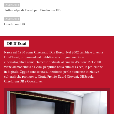
26/03/2014
Tutta colpa di Freud per Cineforum DB
26/02/2014
Cineforum DB
DB D’Essai
Nasce nel 1980 come Cineteatro Don Bosco. Nel 2002 cambia e diventa
DB d’Essai, proponendo al pubblico una programmazione
cinematografica completamente dedicata al cinema d’autore. Nel 2008
viene ammodernata e avvia, per prima nella città di Lecce, la proiezione
in digitale. Oggi è conosciuta sul territorio per le numerose iniziative
culturali che promuove: Giuria Premio David Giovani, DBScuola,
Cineforum DB e OperaLive.