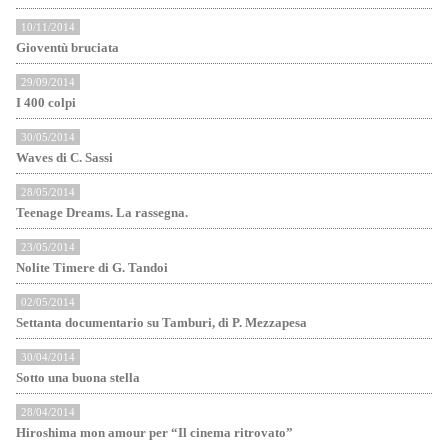
10/11/2014
Gioventù bruciata
29/09/2014
I 400 colpi
30/05/2014
Waves di C. Sassi
28/05/2014
Teenage Dreams. La rassegna.
23/05/2014
Nolite Timere di G. Tandoi
02/05/2014
Settanta documentario su Tamburi, di P. Mezzapesa
30/04/2014
Sotto una buona stella
28/04/2014
Hiroshima mon amour per “Il cinema ritrovato”