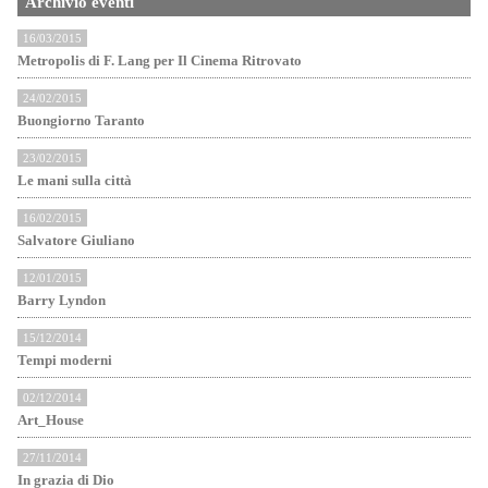
Archivio eventi
16/03/2015
Metropolis di F. Lang per Il Cinema Ritrovato
24/02/2015
Buongiorno Taranto
23/02/2015
Le mani sulla città
16/02/2015
Salvatore Giuliano
12/01/2015
Barry Lyndon
15/12/2014
Tempi moderni
02/12/2014
Art_House
27/11/2014
In grazia di Dio