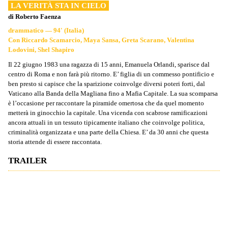
LA VERITÀ STA IN CIELO
di Roberto Faenza
drammatico — 94' (Italia)
Con Riccardo Scamarcio, Maya Sansa, Greta Scarano, Valentina
Lodovini, Shel Shapiro
Il 22 giugno 1983 una ragazza di 15 anni, Emanuela Orlandi, sparisce dal
centro di Roma e non farà più ritorno. E’ figlia di un commesso pontificio e
ben presto si capisce che la sparizione coinvolge diversi poteri forti, dal
Vaticano alla Banda della Magliana fino a Mafia Capitale. La sua scomparsa
è l’occasione per raccontare la piramide omertosa che da quel momento
metterà in ginocchio la capitale. Una vicenda con scabrose ramificazioni
ancora attuali in un tessuto tipicamente italiano che coinvolge politica,
criminalità organizzata e una parte della Chiesa. E’ da 30 anni che questa
storia attende di essere raccontata.
TRAILER