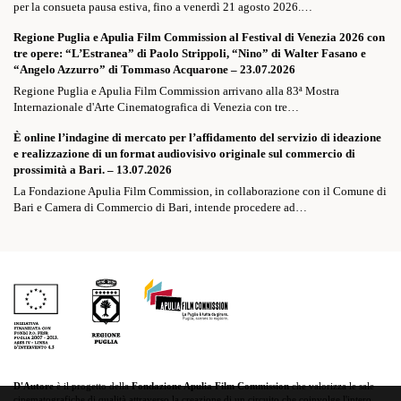
per la consueta pausa estiva, fino a venerdì 21 agosto 2026.…
Regione Puglia e Apulia Film Commission al Festival di Venezia 2026 con
tre opere: “L’Estranea” di Paolo Strippoli, “Nino” di Walter Fasano e
“Angelo Azzurro” di Tommaso Acquarone – 23.07.2026
Regione Puglia e Apulia Film Commission arrivano alla 83ª Mostra
Internazionale d'Arte Cinematografica di Venezia con tre…
È online l’indagine di mercato per l’affidamento del servizio di ideazione
e realizzazione di un format audiovisivo originale sul commercio di
prossimità a Bari. – 13.07.2026
La Fondazione Apulia Film Commission, in collaborazione con il Comune di
Bari e Camera di Commercio di Bari, intende procedere ad…
D'Autore
è il progetto della
Fondazione Apulia Film Commission
che valorizza le sale
cinematografiche di qualità attraverso la creazione di un circuito che coinvolge l'intero