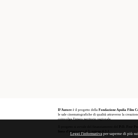
D'Autore
è il progetto della
Fondazione Apulia Film 
le sale cinematografiche di qualità attraverso la creazion
coinvolge l'intero territorio regionale.
Il progetto si avvale del finanziamento del
P.O. Fesr Pu
linea d'intervento 4.3, azione 4.3.1
.
Leggi l'informativa
per saperne di più su