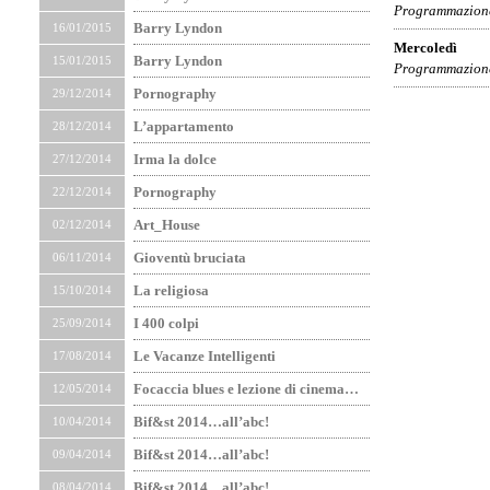
Programmazione
Barry Lyndon
16/01/2015
Mercoledì
Barry Lyndon
15/01/2015
Programmazione
Pornography
29/12/2014
L’appartamento
28/12/2014
Irma la dolce
27/12/2014
Pornography
22/12/2014
Art_House
02/12/2014
Gioventù bruciata
06/11/2014
La religiosa
15/10/2014
I 400 colpi
25/09/2014
Le Vacanze Intelligenti
17/08/2014
Focaccia blues e lezione di cinema…
12/05/2014
Bif&st 2014…all’abc!
10/04/2014
Bif&st 2014…all’abc!
09/04/2014
Bif&st 2014…all’abc!
08/04/2014