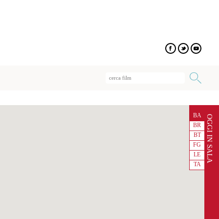
BA
OGGI IN SALA
BR
BT
FG
LE
TA